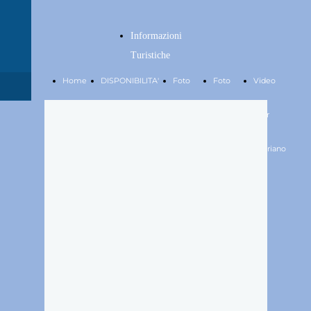
Informazioni
Turistiche
Home
DISPONIBILITA'
Foto
Foto
Video
Page
Antica
Nuova
Tour
Loggia
Loggia
Fabriano